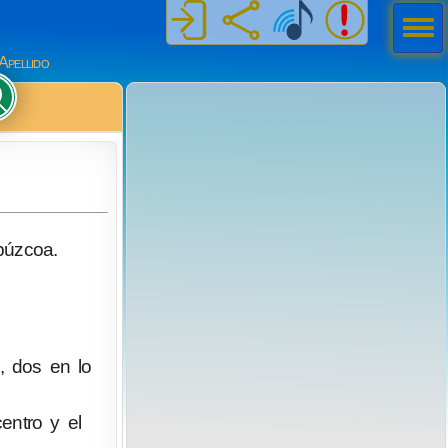
Men
ú
Apellido
púzcoa.
, dos en lo
entro y el