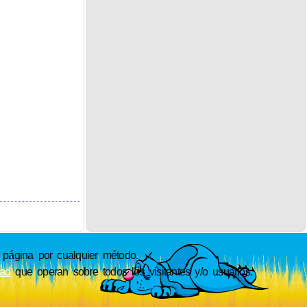
ágina por cualquier método.
dad
que operan sobre todos los visitantes y/o usuarios.