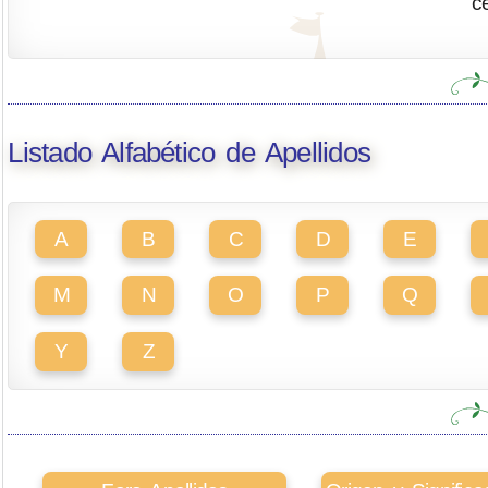
c
Listado Alfabético de Apellidos
A
B
C
D
E
M
N
O
P
Q
Y
Z