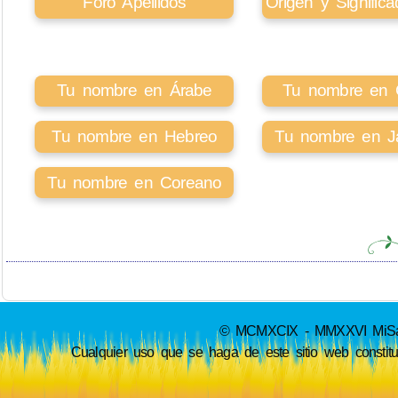
Foro Apellidos
Origen y Signifi
Tu nombre en Árabe
Tu nombre en Ci
Tu nombre en Hebreo
Tu nombre en J
Tu nombre en Coreano
© MCMXCIX - MMXXVI MiSabue
Cualquier uso que se haga de este sitio web constit