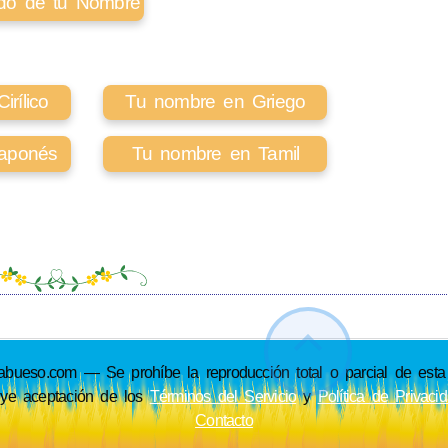
cado de tu Nombre
rílico
Tu nombre en Griego
aponés
Tu nombre en Tamil
so.com — Se prohíbe la reproducción total o parcial de esta p
uye aceptación de los
Términos del Servicio
y
Política de Privaci
Contacto