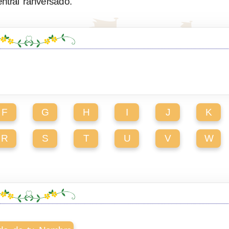
entral ranversado.
F
G
H
I
J
K
R
S
T
U
V
W