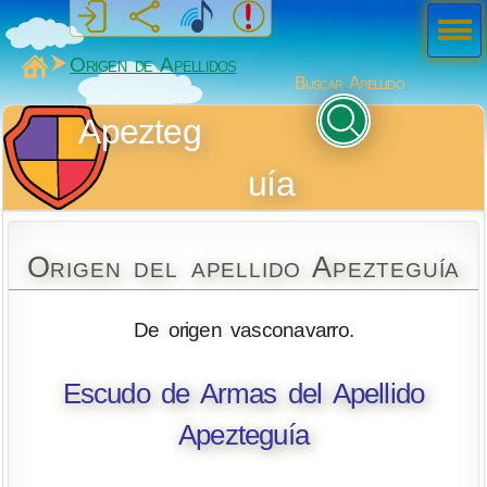
Men
ú
MiSabueso
Origen de Apellidos
Buscar Apellido
Apezteg
uía
Origen del apellido Apezteguía
De origen vasconavarro.
Escudo de Armas del Apellido
Apezteguía