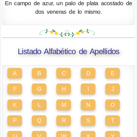
En campo de azur, un palo de plata acostado de
dos veneras de lo mismo.
Listado Alfabético de Apellidos
A
B
C
D
E
F
G
H
I
J
K
L
M
N
O
P
Q
R
S
T
U
V
W
X
Y