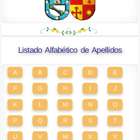
Listado Alfabético de Apellidos
A
B
C
D
E
F
G
H
I
J
K
L
M
N
O
P
Q
R
S
T
U
V
W
X
Y