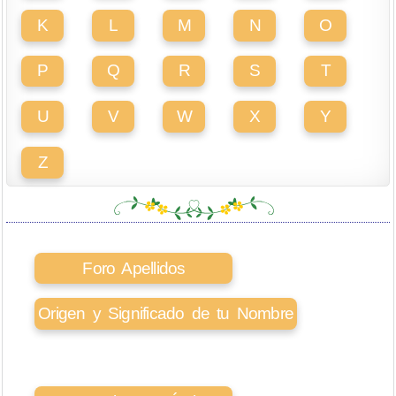
K
L
M
N
O
P
Q
R
S
T
U
V
W
X
Y
Z
Foro Apellidos
Origen y Significado de tu Nombre