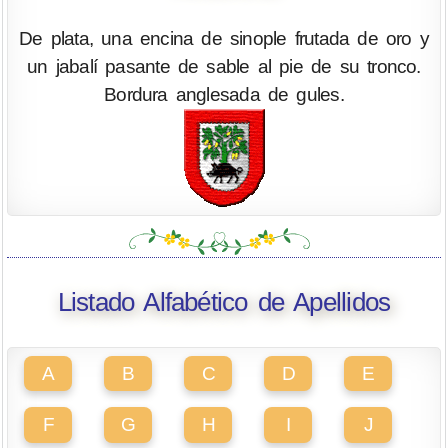
De plata, una encina de sinople frutada de oro y
un jabalí pasante de sable al pie de su tronco.
Bordura anglesada de gules.
Listado Alfabético de Apellidos
A
B
C
D
E
F
G
H
I
J