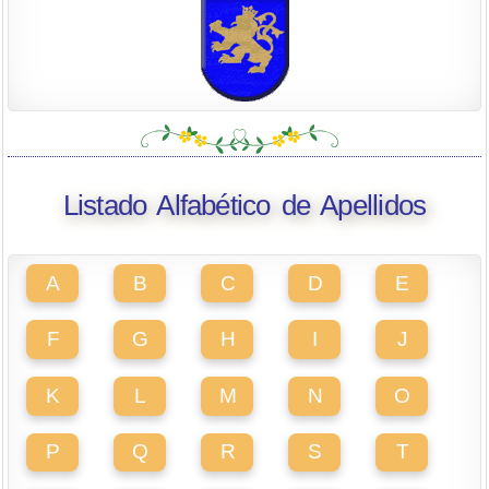
Listado Alfabético de Apellidos
A
B
C
D
E
F
G
H
I
J
K
L
M
N
O
P
Q
R
S
T