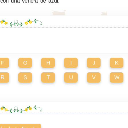
con una venera de azur.
F
G
H
I
J
K
R
S
T
U
V
W