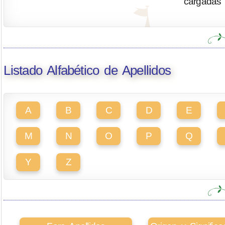
cargadas 
Listado Alfabético de Apellidos
A
B
C
D
E
M
N
O
P
Q
Y
Z