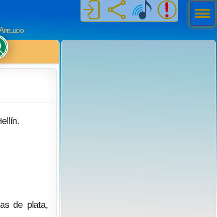
Men
ú
Apellido
llín.
as de plata,