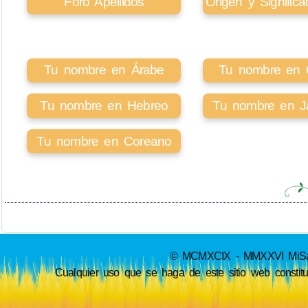
Foro Apellidos
Origen y Signifi
Tu nombre en Árabe
Tu nombre en Ci
Tu nombre en Hebreo
Tu nombre en J
Tu nombre en Coreano
© MCMXCIX - MMXXVI MiSabue
Cualquier uso que se haga de este sitio web constit