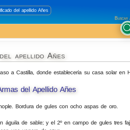
ificado del apellido Añes
Buscar 
del apellido Añes
paso a Castilla, donde establecería su casa solar en He
rmas del Apellido Añes
nople. Bordura de gules con ocho aspas de oro.
 águila de sable; y el 2º en campo de gules tres faj