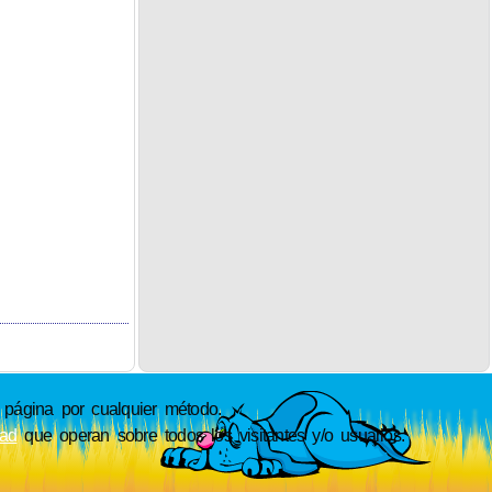
ágina por cualquier método.
dad
que operan sobre todos los visitantes y/o usuarios.