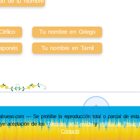
cado de tu Nombre
rílico
Tu nombre en Griego
aponés
Tu nombre en Tamil
so.com — Se prohíbe la reproducción total o parcial de esta p
uye aceptación de los
Términos del Servicio
y
Política de Privaci
Contacto