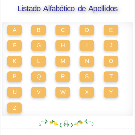
Listado Alfabético de Apellidos
A
B
C
D
E
F
G
H
I
J
K
L
M
N
O
P
Q
R
S
T
U
V
W
X
Y
Z