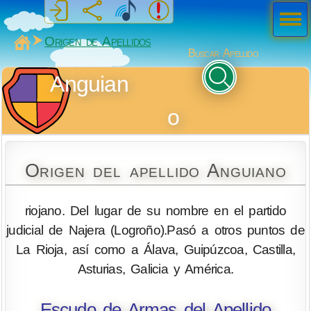
Men
ú
MiSabueso
Origen de Apellidos
Buscar Apellido
Anguian
o
Origen del apellido Anguiano
riojano. Del lugar de su nombre en el partido
judicial de Najera (Logroño).Pasó a otros puntos de
La Rioja, así como a Álava, Guipúzcoa, Castilla,
Asturias, Galicia y América.
Escudo de Armas del Apellido