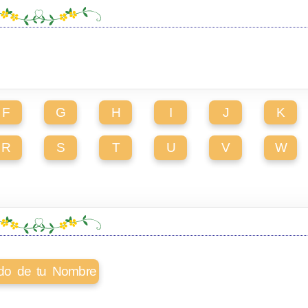
F
G
H
I
J
K
R
S
T
U
V
W
cado de tu Nombre