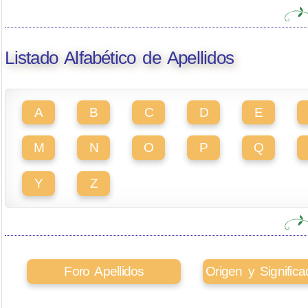
Listado Alfabético de Apellidos
A
B
C
D
E
M
N
O
P
Q
Y
Z
Foro Apellidos
Origen y Signifi