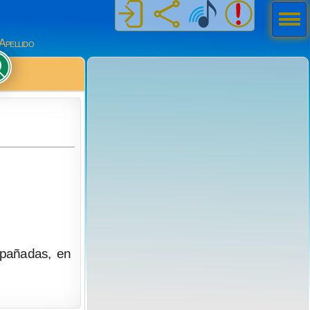
Men
ú
Apellido
mpañadas, en