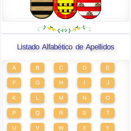
Listado Alfabético de Apellidos
A
B
C
D
E
F
G
H
I
J
K
L
M
N
O
P
Q
R
S
T
U
V
W
X
Y