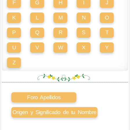
F
G
H
I
J
K
L
M
N
O
P
Q
R
S
T
U
V
W
X
Y
Z
Foro Apellidos
Origen y Significado de tu Nombre