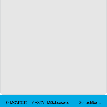
© MCMXCIX - MMXXVI MiSabueso.com — Se prohíbe la