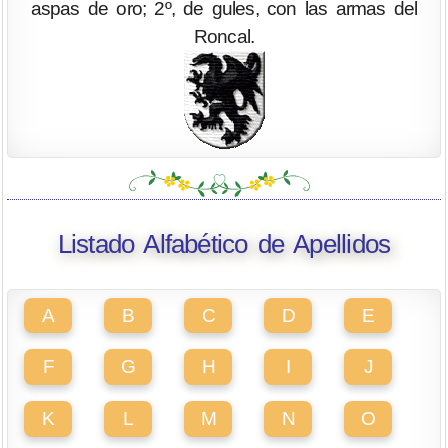
aspas de oro; 2º, de gules, con las armas del
Roncal.
Listado Alfabético de Apellidos
A
B
C
D
E
F
G
H
I
J
K
L
M
N
O