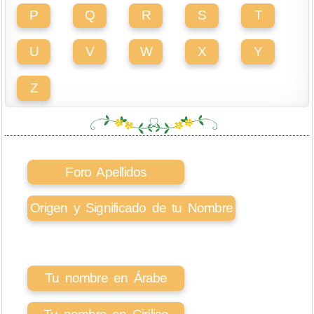
P
Q
R
S
T
U
V
W
X
Y
Z
Foro Apellidos
Origen y Significado de tu Nombre
Tu nombre en Árabe