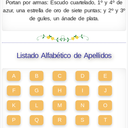
Portan por armas: Escudo cuartelado, 1º y 4º de
azur, una estrella de oro de siete puntas; y 2º y 3º
de gules, un ánade de plata.
Listado Alfabético de Apellidos
A
B
C
D
E
F
G
H
I
J
K
L
M
N
O
P
Q
R
S
T