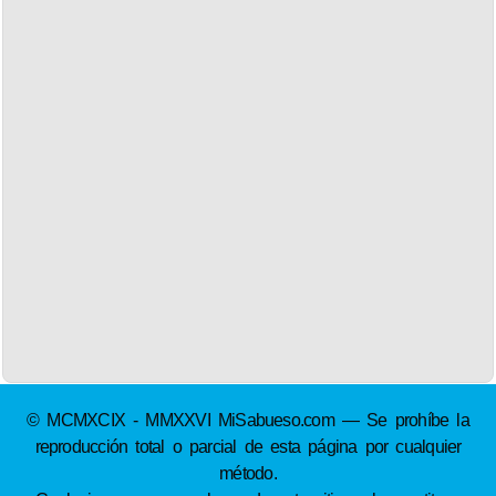
© MCMXCIX - MMXXVI MiSabueso.com — Se prohíbe la
reproducción total o parcial de esta página por cualquier
método.