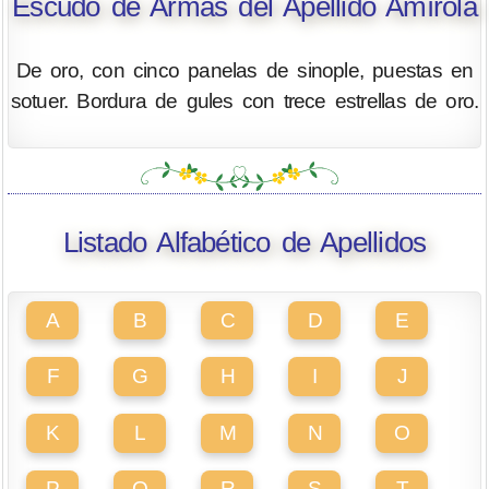
Escudo de Armas del Apellido Amírola
De oro, con cinco panelas de sinople, puestas en
sotuer. Bordura de gules con trece estrellas de oro.
Listado Alfabético de Apellidos
A
B
C
D
E
F
G
H
I
J
K
L
M
N
O
P
Q
R
S
T