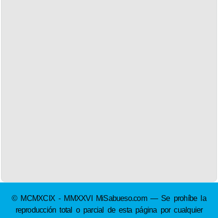
© MCMXCIX - MMXXVI MiSabueso.com — Se prohíbe la
reproducción total o parcial de esta página por cualquier