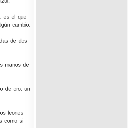
zur.
, es el que
algún cambio.
adas de dos
dos manos de
o de oro, un
dos leones
as como si