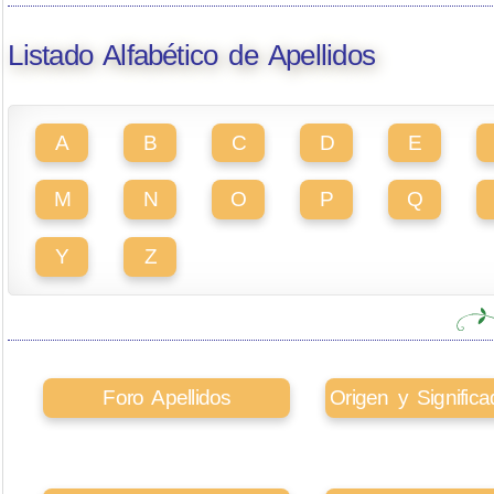
Listado Alfabético de Apellidos
A
B
C
D
E
M
N
O
P
Q
Y
Z
Foro Apellidos
Origen y Signifi