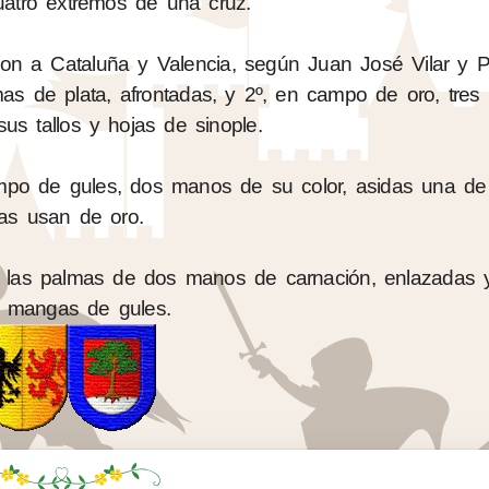
uatro extremos de una cruz.
ron a Cataluña y Valencia, según Juan José Vilar y P
s de plata, afrontadas, y 2º, en campo de oro, tres 
sus tallos y hojas de sinople.
po de gules, dos manos de su color, asidas una de o
las usan de oro.
e las palmas de dos manos de carnación, enlazadas 
 mangas de gules.