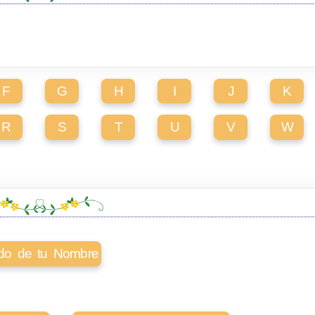
F
G
H
I
J
K
R
S
T
U
V
W
cado de tu Nombre