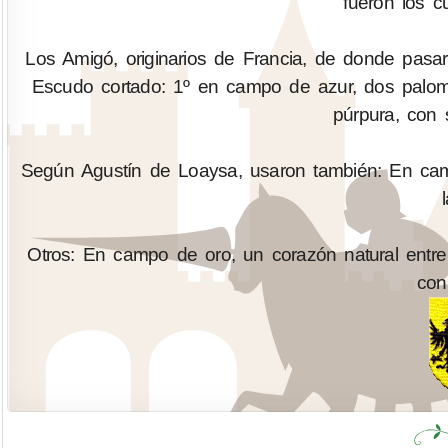
fueron los c
Los Amigó, originarios de Francia, de donde pasa
Escudo cortado: 1º en campo de azur, dos paloma
púrpura, con 
Según Agustín de Loaysa, usaron también: En cam
Otros: En campo de oro, un corazón natural entr
con