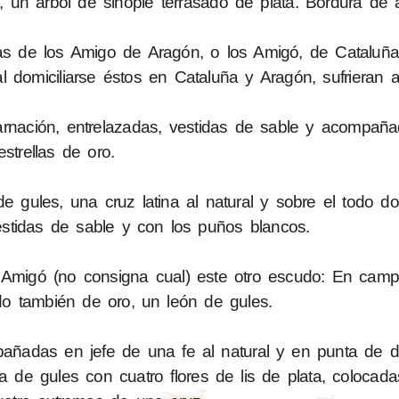
un árbol de sinople terrasado de plata. Bordura de a
as de los Amigo de Aragón, o los Amigó, de Cataluña
l domiciliarse éstos en Cataluña y Aragón, sufrieran 
rnación, entrelazadas, vestidas de sable y acompañ
estrellas de oro.
e gules, una cruz latina al natural y sobre el todo 
estidas de sable y con los puños blancos.
migó (no consigna cual) este otro escudo: En camp
ido también de oro, un león de gules.
mpañadas en jefe de una fe al natural y en punta de 
ra de gules con cuatro flores de lis de plata, colocad