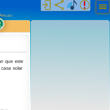
Men
ú
Apellido
man que este
 casa solar