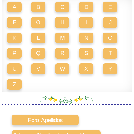
A
B
C
D
E
F
G
H
I
J
K
L
M
N
O
P
Q
R
S
T
U
V
W
X
Y
Z
Foro Apellidos