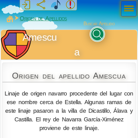
Men
ú
MiSabueso
Origen de Apellidos
Buscar Apellido
Amescu
a
Origen del apellido Amescua
Linaje de origen navarro procedente del lugar con
ese nombre cerca de Estella. Algunas ramas de
este linaje pasaron a la villa de Dicastillo, Álava y
Castilla. El rey de Navarra García-Ximénez
proviene de este linaje.