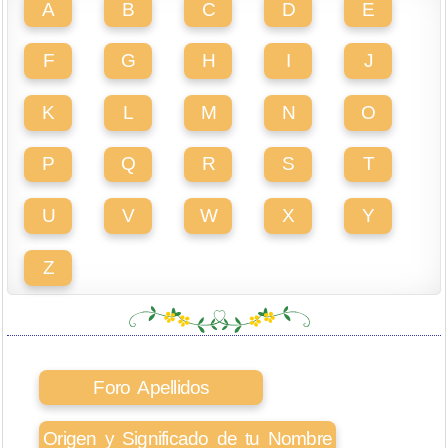
A
B
C
D
E
F
G
H
I
J
K
L
M
N
O
P
Q
R
S
T
U
V
W
X
Y
Z
Foro Apellidos
Origen y Significado de tu Nombre