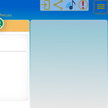
Men
ú
Apellido