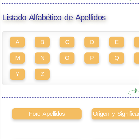
Listado Alfabético de Apellidos
A
B
C
D
E
M
N
O
P
Q
Y
Z
Foro Apellidos
Origen y Signifi