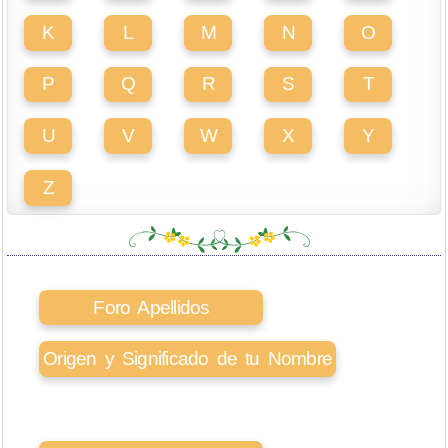
K
L
M
N
O
P
Q
R
S
T
U
V
W
X
Y
Z
Foro Apellidos
Origen y Significado de tu Nombre