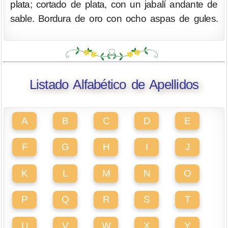
plata; cortado de plata, con un jabalí andante de
sable. Bordura de oro con ocho aspas de gules.
Listado Alfabético de Apellidos
A
B
C
D
E
F
G
H
I
J
K
L
M
N
O
P
Q
R
S
T
U
V
W
X
Y