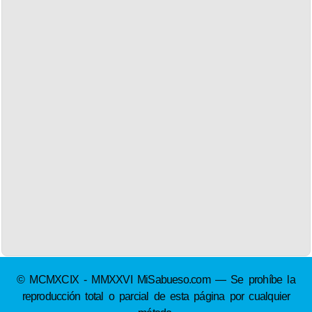
© MCMXCIX - MMXXVI MiSabueso.com — Se prohíbe la
reproducción total o parcial de esta página por cualquier