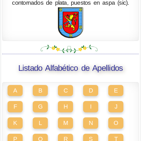
contornados de plata, puestos en aspa (sic).
Listado Alfabético de Apellidos
A
B
C
D
E
F
G
H
I
J
K
L
M
N
O
P
Q
R
S
T