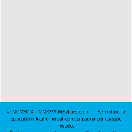
© MCMXCIX - MMXXVI MiSabueso.com — Se prohíbe la
reproducción total o parcial de esta página por cualquier
método.