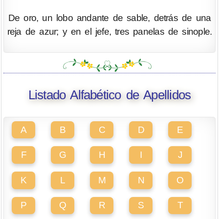
De oro, un lobo andante de sable, detrás de una
reja de azur; y en el jefe, tres panelas de sinople.
Listado Alfabético de Apellidos
A
B
C
D
E
F
G
H
I
J
K
L
M
N
O
P
Q
R
S
T