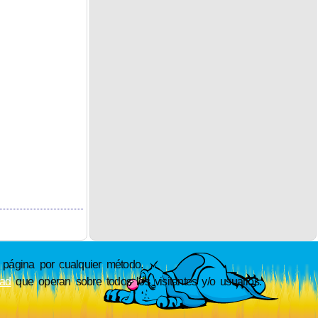
ágina por cualquier método.
dad
que operan sobre todos los visitantes y/o usuarios.