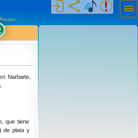
Men
ú
Apellido
n Narbarte,
.
, que tiene
) de plata y