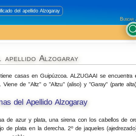
ficado del apellido Alzogaray
Buscar 
l apellido Alzogaray
 tiene casas en Guipúzcoa. ALZUGAAI se encuentra e
l. Viene de "Altz" o "Altzu" (aliso) y "Garay" (parte alta)
as del Apellido Alzogaray
 de azur y plata, una sirena con los cabellos de oro
o de plata en la derecha. 2º de jaqueles (ajedrezado