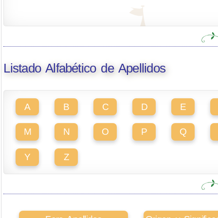
Listado Alfabético de Apellidos
A
B
C
D
E
M
N
O
P
Q
Y
Z