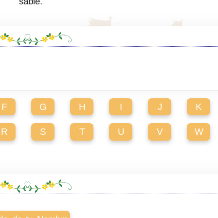
sable.
F
G
H
I
J
K
R
S
T
U
V
W