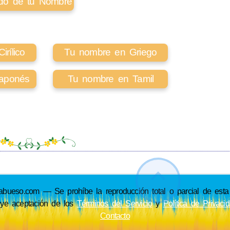
cado de tu Nombre
rílico
Tu nombre en Griego
aponés
Tu nombre en Tamil
so.com — Se prohíbe la reproducción total o parcial de esta p
uye aceptación de los
Términos del Servicio
y
Política de Privaci
Contacto