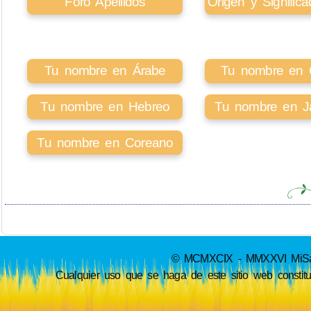
Foro Apellidos
Origen y Signifi
Tu nombre en Árabe
Tu nombre en Ci
Tu nombre en Hebreo
Tu nombre en J
Tu nombre en Coreano
© MCMXCIX - MMXXVI MiSabue
Cualquier uso que se haga de este sitio web constit