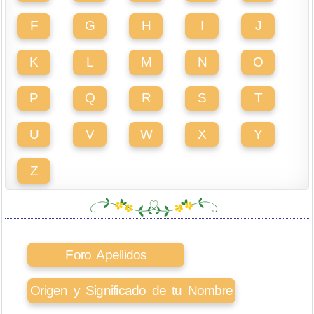
F
G
H
I
J
K
L
M
N
O
P
Q
R
S
T
U
V
W
X
Y
Z
Foro Apellidos
Origen y Significado de tu Nombre