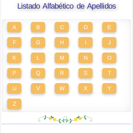
Listado Alfabético de Apellidos
A
B
C
D
E
F
G
H
I
J
K
L
M
N
O
P
Q
R
S
T
U
V
W
X
Y
Z