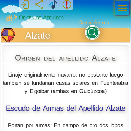
Men
ú
MiSabueso
Origen de Apellidos
Buscar Apellido
Alzate
Origen del apellido Alzate
Linaje originalmente navarro, no obstante luego
también se fundarían casas solares en Fuenterabia
y Elgoibar (ambas en Guipúzcoa)
Escudo de Armas del Apellido Alzate
Portan por armas: En campo de oro dos lobos