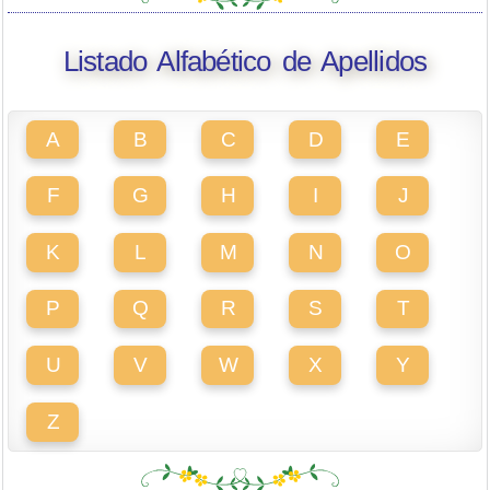
Listado Alfabético de Apellidos
A
B
C
D
E
F
G
H
I
J
K
L
M
N
O
P
Q
R
S
T
U
V
W
X
Y
Z