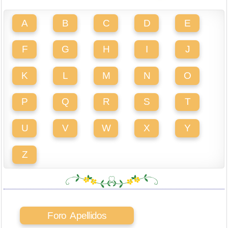
A
B
C
D
E
F
G
H
I
J
K
L
M
N
O
P
Q
R
S
T
U
V
W
X
Y
Z
Foro Apellidos