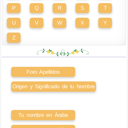
P
Q
R
S
T
U
V
W
X
Y
Z
Foro Apellidos
Origen y Significado de tu Nombre
Tu nombre en Árabe