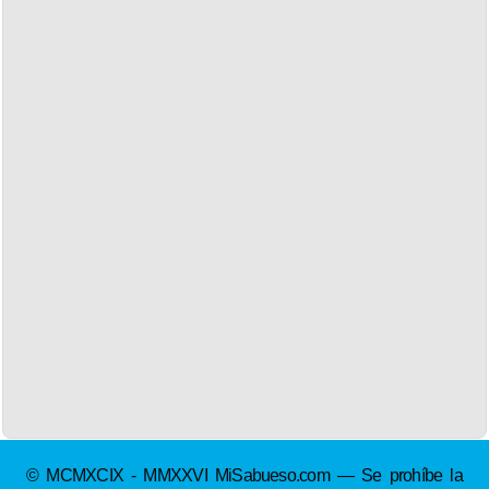
© MCMXCIX - MMXXVI MiSabueso.com — Se prohíbe la