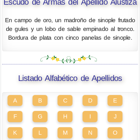
Escudo de Armas del Apellido Alustiza
En campo de oro, un madroño de sinople frutado
de gules y un lobo de sable empinado al tronco.
Bordura de plata con cinco panelas de sinople.
Listado Alfabético de Apellidos
A
B
C
D
E
F
G
H
I
J
K
L
M
N
O