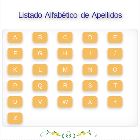
Listado Alfabético de Apellidos
A
B
C
D
E
F
G
H
I
J
K
L
M
N
O
P
Q
R
S
T
U
V
W
X
Y
Z