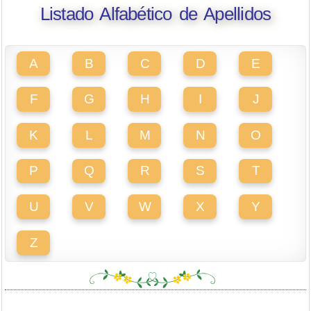
Listado Alfabético de Apellidos
A
B
C
D
E
F
G
H
I
J
K
L
M
N
O
P
Q
R
S
T
U
V
W
X
Y
Z