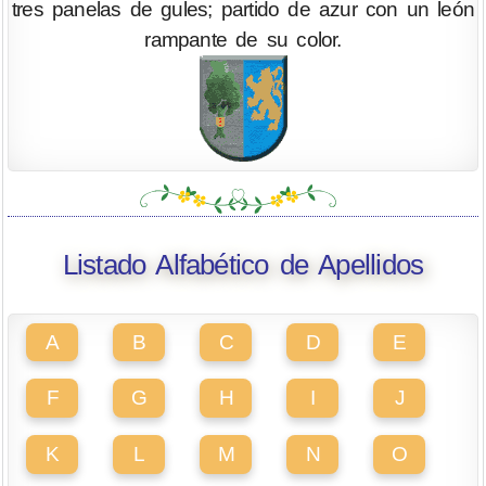
tres panelas de gules; partido de azur con un león
rampante de su color.
Listado Alfabético de Apellidos
A
B
C
D
E
F
G
H
I
J
K
L
M
N
O