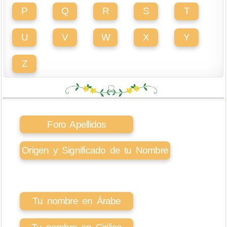
P
Q
R
S
T
U
V
W
X
Y
Z
Foro Apellidos
Origen y Significado de tu Nombre
Tu nombre en Árabe