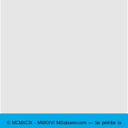
© MCMXCIX - MMXXVI MiSabueso.com — Se prohíbe la