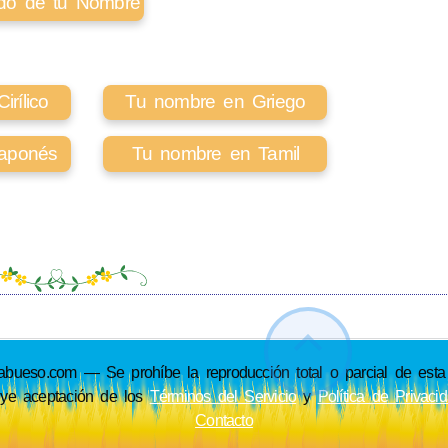
cado de tu Nombre
rílico
Tu nombre en Griego
aponés
Tu nombre en Tamil
so.com — Se prohíbe la reproducción total o parcial de esta p
uye aceptación de los
Términos del Servicio
y
Política de Privaci
Contacto