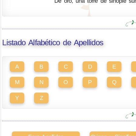
De oro, una torre de sinople 
Listado Alfabético de Apellidos
A
B
C
D
E
M
N
O
P
Q
Y
Z