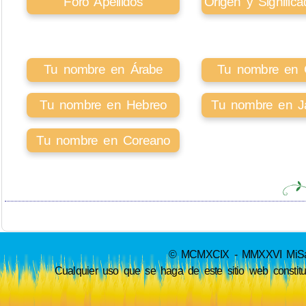
Foro Apellidos
Origen y Signifi
Tu nombre en Árabe
Tu nombre en Ci
Tu nombre en Hebreo
Tu nombre en J
Tu nombre en Coreano
© MCMXCIX - MMXXVI MiSabue
Cualquier uso que se haga de este sitio web constit