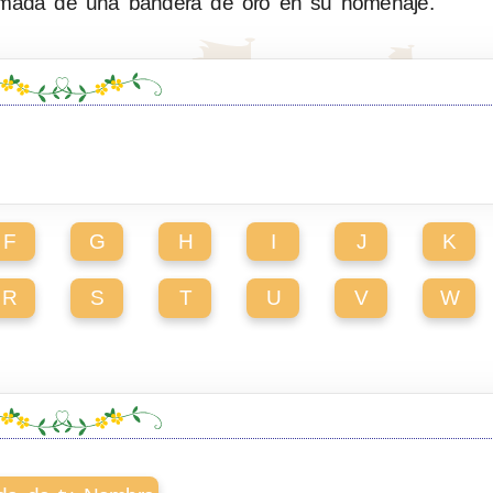
sumada de una bandera de oro en su homenaje.
F
G
H
I
J
K
R
S
T
U
V
W