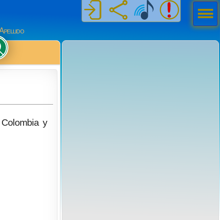
Men
ú
Apellido
a Colombia y