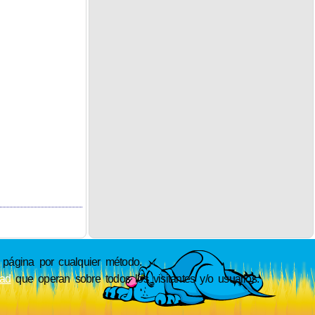
ágina por cualquier método.
dad
que operan sobre todos los visitantes y/o usuarios.