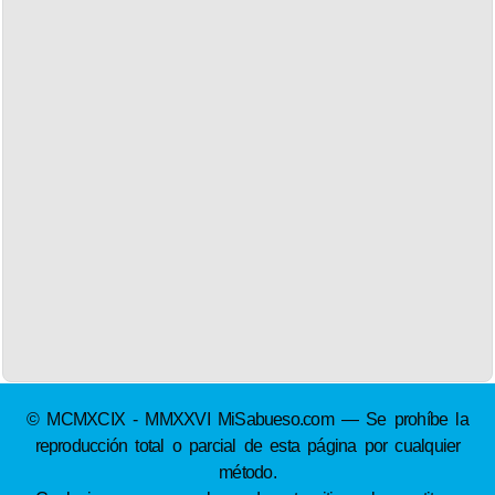
© MCMXCIX - MMXXVI MiSabueso.com — Se prohíbe la
reproducción total o parcial de esta página por cualquier
método.