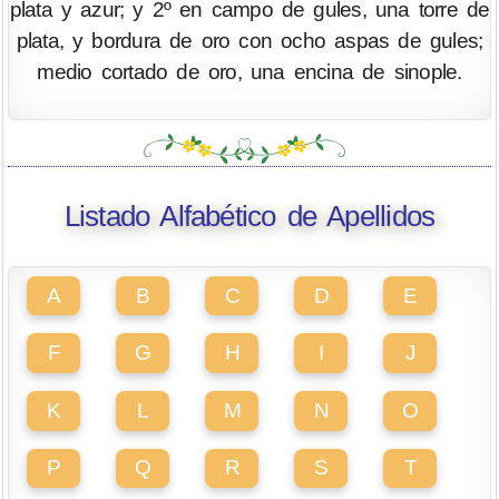
plata y azur; y 2º en campo de gules, una torre de
plata, y bordura de oro con ocho aspas de gules;
medio cortado de oro, una encina de sinople.
Listado Alfabético de Apellidos
A
B
C
D
E
F
G
H
I
J
K
L
M
N
O
P
Q
R
S
T