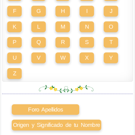
F
G
H
I
J
K
L
M
N
O
P
Q
R
S
T
U
V
W
X
Y
Z
Foro Apellidos
Origen y Significado de tu Nombre