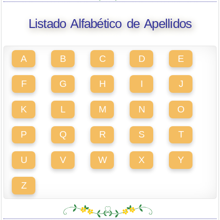
Listado Alfabético de Apellidos
A
B
C
D
E
F
G
H
I
J
K
L
M
N
O
P
Q
R
S
T
U
V
W
X
Y
Z