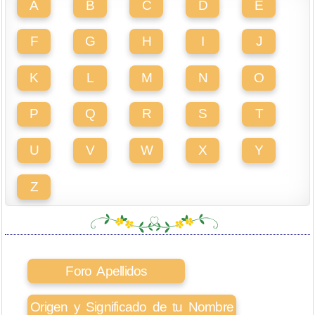
A
B
C
D
E
F
G
H
I
J
K
L
M
N
O
P
Q
R
S
T
U
V
W
X
Y
Z
Foro Apellidos
Origen y Significado de tu Nombre