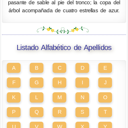
pasante de sable al pie del tronco; la copa del
árbol acompañada de cuatro estrellas de azur.
Listado Alfabético de Apellidos
A
B
C
D
E
F
G
H
I
J
K
L
M
N
O
P
Q
R
S
T
U
V
W
X
Y