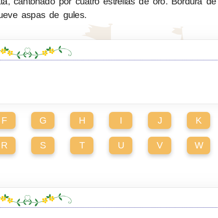
a, cantonado por cuatro estrellas de oro. Bordura de
ueve aspas de gules.
F
G
H
I
J
K
R
S
T
U
V
W