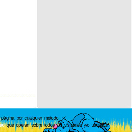
ágina por cualquier método.
dad
que operan sobre todos los visitantes y/o usuarios.