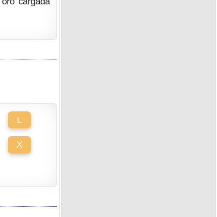
 oro cargada
L
X