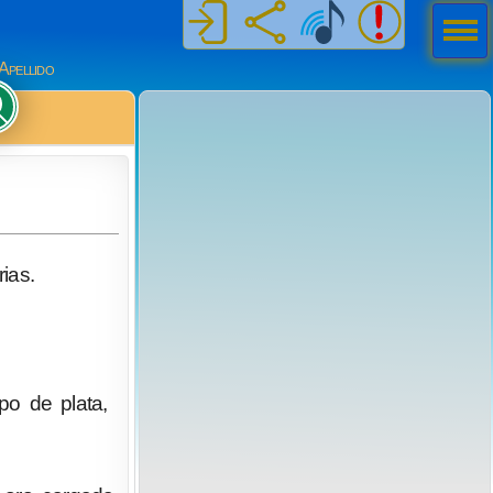
Men
ú
Apellido
ias.
po de plata,