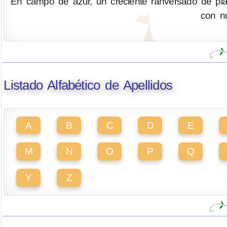
En campo de azur, un creciente ranversado de plat
con n
Listado Alfabético de Apellidos
A
B
C
D
E
M
N
O
P
Q
Y
Z