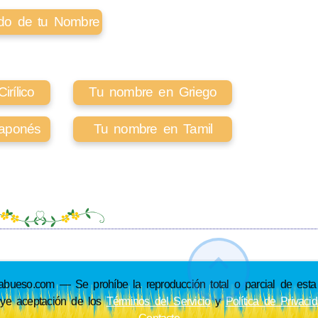
cado de tu Nombre
rílico
Tu nombre en Griego
aponés
Tu nombre en Tamil
so.com — Se prohíbe la reproducción total o parcial de esta p
uye aceptación de los
Términos del Servicio
y
Política de Privaci