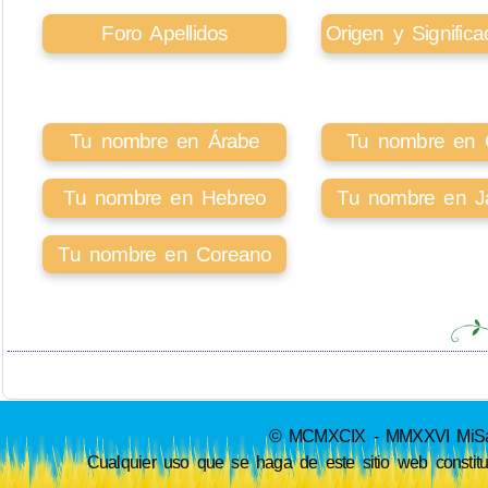
Foro Apellidos
Origen y Signifi
Tu nombre en Árabe
Tu nombre en Ci
Tu nombre en Hebreo
Tu nombre en J
Tu nombre en Coreano
© MCMXCIX - MMXXVI MiSabue
Cualquier uso que se haga de este sitio web constit