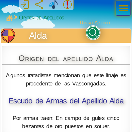
Men
ú
MiSabueso
Origen de Apellidos
Buscar Apellido
Alda
Origen del apellido Alda
Algunos tratadistas mencionan que este linaje es
procedente de las Vascongadas.
Escudo de Armas del Apellido Alda
Por armas traen: En campo de gules cinco
bezantes de oro puestos en sotuer.