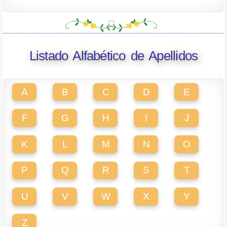
Listado Alfabético de Apellidos
A
B
C
D
E
F
G
H
I
J
K
L
M
N
O
P
Q
R
S
T
U
V
W
X
Y
Z