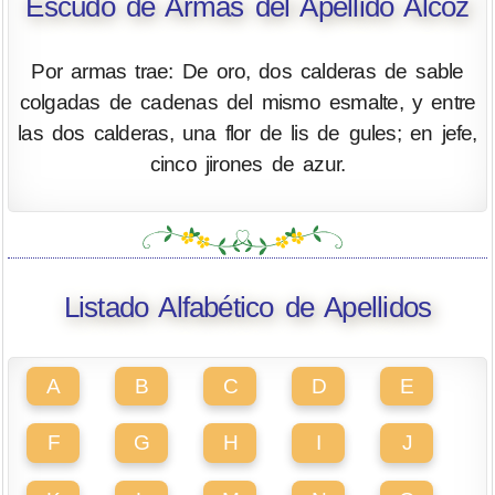
Escudo de Armas del Apellido Alcoz
Por armas trae: De oro, dos calderas de sable
colgadas de cadenas del mismo esmalte, y entre
las dos calderas, una flor de lis de gules; en jefe,
cinco jirones de azur.
Listado Alfabético de Apellidos
A
B
C
D
E
F
G
H
I
J