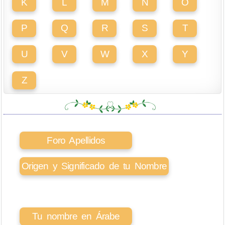
K
L
M
N
O
P
Q
R
S
T
U
V
W
X
Y
Z
Foro Apellidos
Origen y Significado de tu Nombre
Tu nombre en Árabe