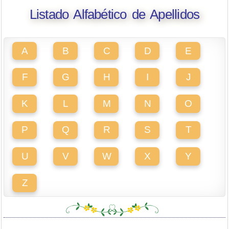
Listado Alfabético de Apellidos
A
B
C
D
E
F
G
H
I
J
K
L
M
N
O
P
Q
R
S
T
U
V
W
X
Y
Z