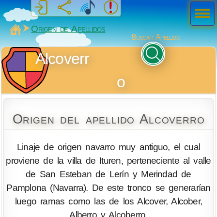
Men
ú
MiSabueso
Origen de Apellidos
Buscar Apellido
Alcoverr
o
Origen del apellido Alcoverro
Linaje de origen navarro muy antiguo, el cual
proviene de la villa de Ituren, perteneciente al valle
de San Esteban de Lerín y Merindad de
Pamplona (Navarra). De este tronco se generarían
luego ramas como las de los Alcover, Alcober,
Alberro y Alcoberro.