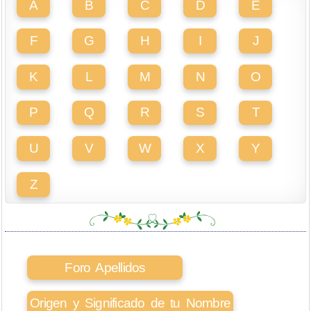
A
B
C
D
E
F
G
H
I
J
K
L
M
N
O
P
Q
R
S
T
U
V
W
X
Y
Z
Foro Apellidos
Origen y Significado de tu Nombre