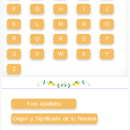
F
G
H
I
J
K
L
M
N
O
P
Q
R
S
T
U
V
W
X
Y
Z
Foro Apellidos
Origen y Significado de tu Nombre