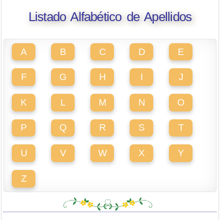
Listado Alfabético de Apellidos
A
B
C
D
E
F
G
H
I
J
K
L
M
N
O
P
Q
R
S
T
U
V
W
X
Y
Z