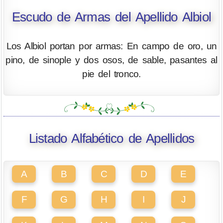
Escudo de Armas del Apellido Albiol
Los Albiol portan por armas: En campo de oro, un
pino, de sinople y dos osos, de sable, pasantes al
pie del tronco.
Listado Alfabético de Apellidos
A
B
C
D
E
F
G
H
I
J