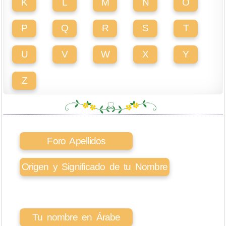
K
L
M
N
O
P
Q
R
S
T
U
V
W
X
Y
Z
Foro Apellidos
Origen y Significado de tu Nombre
Tu nombre en Árabe