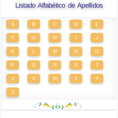
Listado Alfabético de Apellidos
A
B
C
D
E
F
G
H
I
J
K
L
M
N
O
P
Q
R
S
T
U
V
W
X
Y
Z