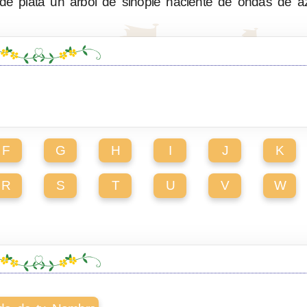
 plata un árbol de sinople naciente de ondas de azu
F
G
H
I
J
K
R
S
T
U
V
W