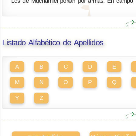
Los de Muchamiel portan por armas: En campo de
Listado Alfabético de Apellidos
A
B
C
D
E
M
N
O
P
Q
Y
Z