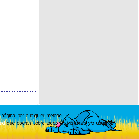
ágina por cualquier método.
dad
que operan sobre todos los visitantes y/o usuarios.