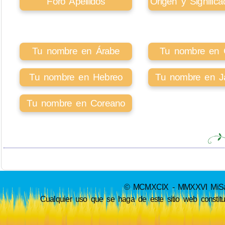
Foro Apellidos
Origen y Signifi
Tu nombre en Árabe
Tu nombre en Ci
Tu nombre en Hebreo
Tu nombre en J
Tu nombre en Coreano
© MCMXCIX - MMXXVI MiSabue
Cualquier uso que se haga de este sitio web constit