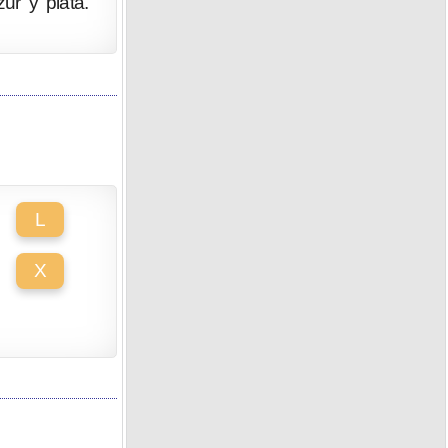
r y plata.
L
X