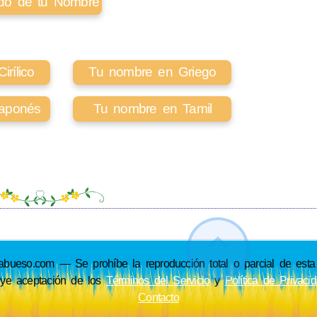
cado de tu Nombre
rílico
Tu nombre en Griego
aponés
Tu nombre en Tamil
so.com — Se prohíbe la reproducción total o parcial de esta p
uye aceptación de los
Términos del Servicio
y
Política de Privaci
Contacto