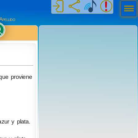
Men
ú
Apellido
 que proviene
zur y plata.