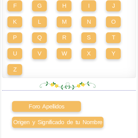
F
G
H
I
J
K
L
M
N
O
P
Q
R
S
T
U
V
W
X
Y
Z
Foro Apellidos
Origen y Significado de tu Nombre