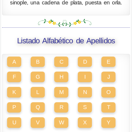
sinople, una cadena de plata, puesta en orla.
Listado Alfabético de Apellidos
A
B
C
D
E
F
G
H
I
J
K
L
M
N
O
P
Q
R
S
T
U
V
W
X
Y