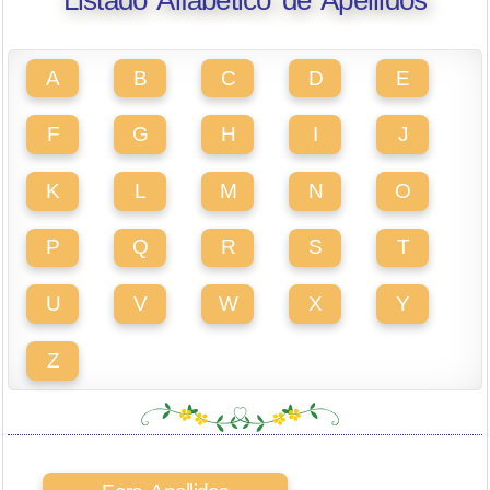
Listado Alfabético de Apellidos
A
B
C
D
E
F
G
H
I
J
K
L
M
N
O
P
Q
R
S
T
U
V
W
X
Y
Z