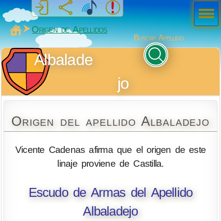
Men
ú
MiSabueso
Origen de Apellidos
Buscar Apellido
Albalade
jo
Origen del apellido Albaladejo
Vicente Cadenas afirma que el origen de este
linaje proviene de Castilla.
Escudo de Armas del Apellido
Albaladejo