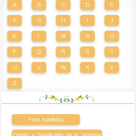
A
B
C
D
E
F
G
H
I
J
K
L
M
N
O
P
Q
R
S
T
U
V
W
X
Y
Z
Foro Apellidos
Origen y Significado de tu Nombre