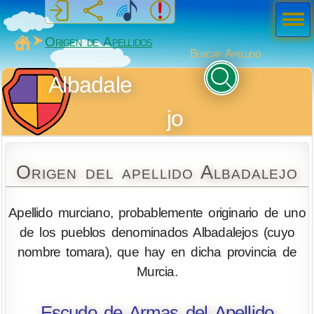
Men
ú
MiSabueso
Origen de Apellidos
Buscar Apellido
Albadale
jo
Origen del apellido Albadalejo
Apellido murciano, probablemente originario de uno
de los pueblos denominados Albadalejos (cuyo
nombre tomara), que hay en dicha provincia de
Murcia.
Escudo de Armas del Apellido